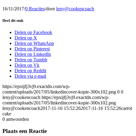
16/11/2017
/
0 Reacties
/
door
leny@cookencoach
Deel dit stuk
Delen op Facebook
Delen op X
Delen op WhatsApp
Delen op Pinterest
Delen op LinkedIn
Delen op Tumblr
Delen op Vk
Delen op Reddit
Delen via e-mail
https://epxijfj3vj9.exactdn.com/wp-
content/uploads/2017/05/linkedincover-kopie-300x102.png
0
0
leny@cookencoach
https://epxijfj3vj9.exactdn.com/wp-
content/uploads/2017/05/linkedincover-kopie-300x102.png
leny@cookencoach
2017-11-16 15:52:26
2017-11-16 15:52:26
carrot
cake
0
antwoorden
Plaats een Reactie