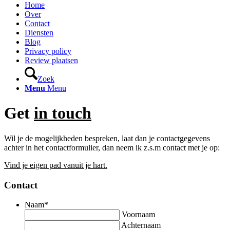
Home
Over
Contact
Diensten
Blog
Privacy policy
Review plaatsen
Zoek
Menu
Menu
Get
in touch
Wil je de mogelijkheden bespreken, laat dan je contactgegevens
achter in het contactformulier, dan neem ik z.s.m contact met je op:
Vind je eigen pad vanuit je hart.
Contact
Naam
*
Voornaam
Achternaam