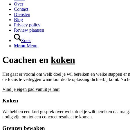
Over
Contact
Diensten
Blog
Privacy policy
Review plaatsen
Zoek
Menu
Menu
Coachen en
koken
Het gaat er vooral om welk doel je wil bereiken en welke stappen er 
de focus te verleggen waardoor de de oplossing dichterbij komt. Na he
Vind je eigen pad vanuit je hart
Koken
We hebben een kort gesprek over welk doel je wilt bereiken daarna 
nodig zijn om tot een concreet resultaat te komen.
Grenzen bewaken