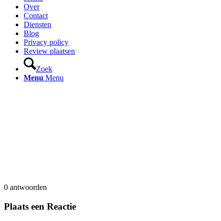
Over
Contact
Diensten
Blog
Privacy policy
Review plaatsen
Zoek
Menu
Menu
0
antwoorden
Plaats een Reactie