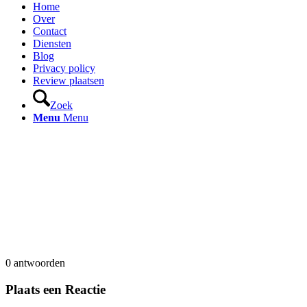
Home
Over
Contact
Diensten
Blog
Privacy policy
Review plaatsen
Zoek
Menu
Menu
0
antwoorden
Plaats een Reactie