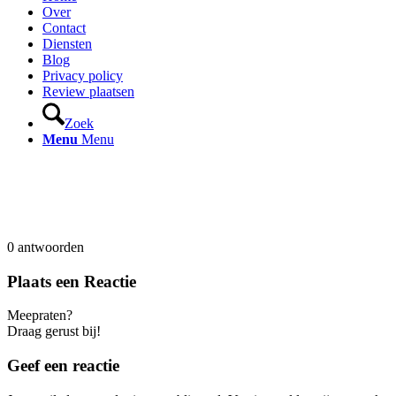
Over
Contact
Diensten
Blog
Privacy policy
Review plaatsen
Zoek
Menu
Menu
0
antwoorden
Plaats een Reactie
Meepraten?
Draag gerust bij!
Geef een reactie